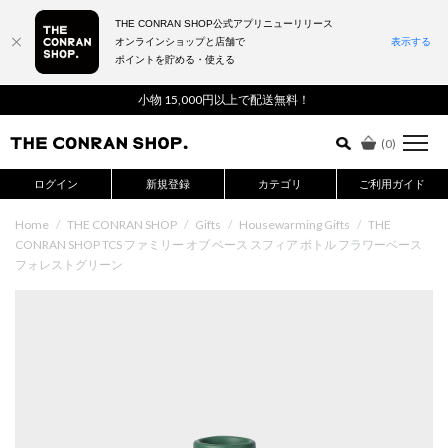
THE CONRAN SHOP公式アプリニューリリース
オンラインショップと店舗で
表示する
ポイントを貯める・使える
詳細検索はこちら
小物 15,000円以上で配送無料！
(
0
)
ログイン
新規登録
カテゴリ
ご利用ガイド
Home
/
THE CONRAN SHOP
/
Gifts
/
Housewarming Gifts
/
THE
CONRAN SHOP TCS ファミリー オブ ベース スフィア ボトル フラワーベース
フォレストグリーン