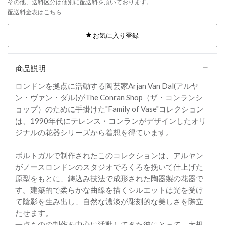
その他、送料区分は個別に配送料を頂いております。
配送料金表は
こちら
お気に入り登録
商品説明
ロンドンを拠点に活動する陶芸家Arjan Van Dal(アルヤ
ン・ヴァン・ダル)がThe Conran Shop（ザ・コンランシ
ョップ）のために手掛けた"Family of Vase"コレクション
は、1990年代にテレンス・コンランがデザインしたオリ
ジナルの花器シリーズから着想を得ています。
ポルトガルで制作されたこのコレクションは、アルヤン
がノースロンドンのスタジオでろくろを挽いて仕上げた
原型をもとに、鋳込み技法で成形された陶器製の花器で
す。建築的で柔らかな曲線を描くシルエットは光を受け
て陰影を生み出し、自然な濃淡が彫刻的な美しさを際立
たせます。
一点ものの制作を中心に活動してきた彼にとって、大規