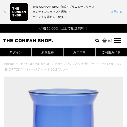
THE CONRAN SHOP公式アプリニューリリース
オンラインショップと店舗で
表示する
ポイントを貯める・使える
詳細検索はこちら
小物 15,000円以上で配送無料！
(
0
)
ログイン
新規登録
カテゴリ
ご利用ガイド
Home
/
THE CONRAN SHOP
/
Bath
/
バスアクセサリー
/
THE CONRAN
SHOP TCS ストレージジャー H10.2 ブルー