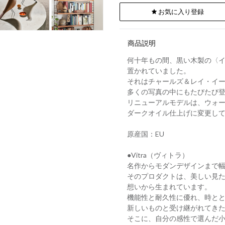
お気に入り登録
商品説明
何十年もの間、黒い木製の〈イ
置かれていました。
それはチャールズ＆レイ・イ
多くの写真の中にもたびたび
リニューアルモデルは、ウォ
ダークオイル仕上げに変更し
原産国：EU
●Vitra（ヴィトラ）
名作からモダンデザインまで
そのプロダクトは、美しい見
想いから生まれています。
機能性と耐久性に優れ、時と
新しいものと受け継がれてき
そこに、自分の感性で選んだ