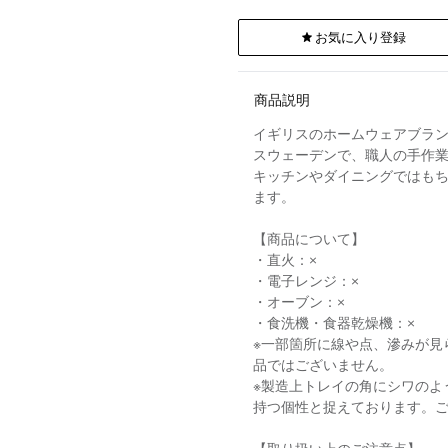
お気に入り登録
商品説明
イギリスのホームウェアブランド
スウェーデンで、職人の手作
キッチンやダイニングではも
ます。
【商品について】
・直火：×
・電子レンジ：×
・オーブン：×
・食洗機・食器乾燥機：×
※一部箇所に線や点、滲みが見
品ではございません。
※製造上トレイの角にシワのよ
持つ個性と捉えております。