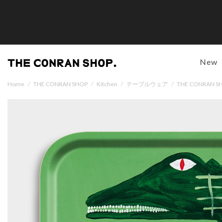
New
Home
/
THE CONRAN SHOP
/
Kitchen
/
テーブルウェア
/
THE CONRAN