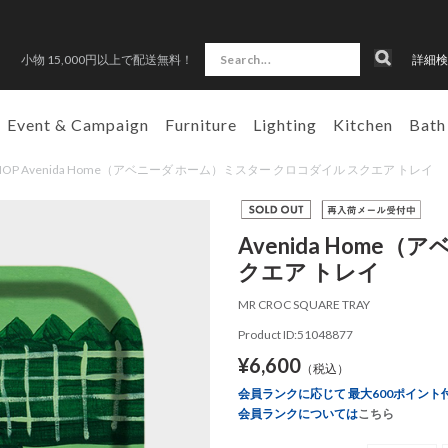
小物 15,000円以上で配送無料！
詳細検
Event & Campaign
Furniture
Lighting
Kitchen
Bath
 SHOP Avenida Home（アベニーダ ホーム）ミスター クロコダイル スクエア トレイ
Avenida Hom
クエア トレイ
MR CROC SQUARE TRAY
Product ID:51048877
¥6,600
（税込）
会員ランクに応じて 最大600ポイント
会員ランクについては
こちら