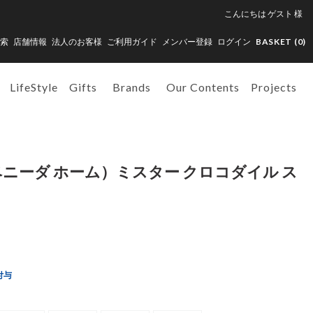
こんにちは
ゲスト
様
索
店舗情報
法人のお客様
ご利用ガイド
メンバー登録
ログイン
BASKET (
0
)
LifeStyle
Gifts
Brands
Our Contents
Projects
e（アベニーダ ホーム）ミスター クロコダイル ス
付与