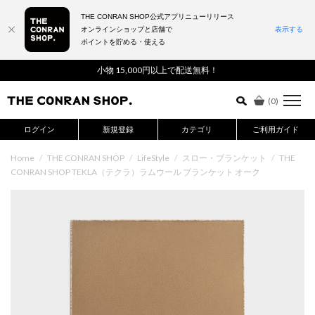
THE CONRAN SHOP公式アプリニューリリース
オンラインショップと店舗で
表示する
ポイントを貯める・使える
詳細検索はこちら
小物 15,000円以上で配送無料！
(
0
)
ログイン
新規登録
カテゴリ
ご利用ガイド
Home
/
THE CONRAN SHOP
/
LifeStyle
/
スロー・ブランケット
/
THE
CONRAN SHOP TEKLA（テクラ）ラムウール ブランケット オーク