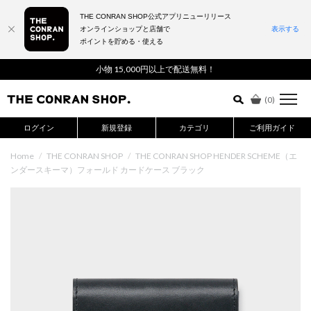
THE CONRAN SHOP公式アプリニューリリース
オンラインショップと店舗で
表示する
ポイントを貯める・使える
詳細検索はこちら
小物 15,000円以上で配送無料！
(
0
)
ログイン
新規登録
カテゴリ
ご利用ガイド
Home
/
THE CONRAN SHOP
/
THE CONRAN SHOP HENDER SCHEME（エ
ンダースキーマ）フォールド カードケース ブラック