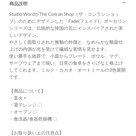
商品説明
Studio WordがThe Conran Shop（ザ・コンランショッ
プ）のためにデザインした「Fade(フェイド)」ポーセリン
シリーズは、伝統的な韓国の瓦にインスパイアされた美
しいデザイン。
やさしく面取りされた無釉の外側と、なめらかな釉薬仕
上げの内側が光を受けて繊細な表情を見せます。
使い勝手も抜群で、小皿からプレート、ボウル、マグ、
サーブウェアまで揃い、日常の食卓をさりげなく格上げ
してくれます。ミルク・カカオ・オートミールの3色展開
です。
【商品について】
・直火 ×
・電子レンジ 〇
・オーブン 〇
・食洗器/食器乾燥機 〇
【お取り扱い上の注意点】