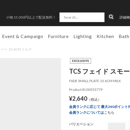
小物 15,000円以上で配送無料！
詳細検
Event & Campaign
Furniture
Lighting
Kitchen
Bath
レート 13.6CM ミルク
TCS フェイド スモー
FADE SMALL PLATE 13.6CM MILK
Product ID:00353779
¥2,640
（税込）
会員ランクに応じて 最大240ポイント
会員ランクについては
こちら
バリエーション