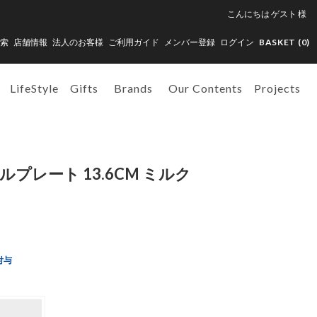
こんにちは
ゲスト
様
索
店舗情報
法人のお客様
ご利用ガイド
メンバー登録
ログイン
BASKET (
0
)
LifeStyle
Gifts
Brands
Our Contents
Projects
ルプレート 13.6CM ミルク
付与