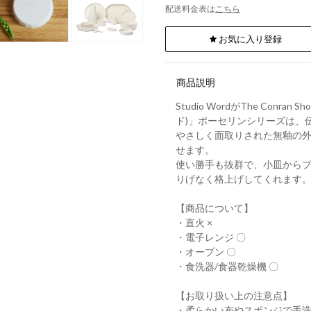
配送料金表は
こちら
お気に入り登録
商品説明
Studio WordがThe Co
ド)」ポーセリンシリーズは、
やさしく面取りされた無釉の
せます。
使い勝手も抜群で、小皿から
りげなく格上げしてくれます。
【商品について】
・直火 ×
・電子レンジ 〇
・オーブン 〇
・食洗器/食器乾燥機 〇
【お取り扱い上の注意点】
・柔らかい布やスポンジで手