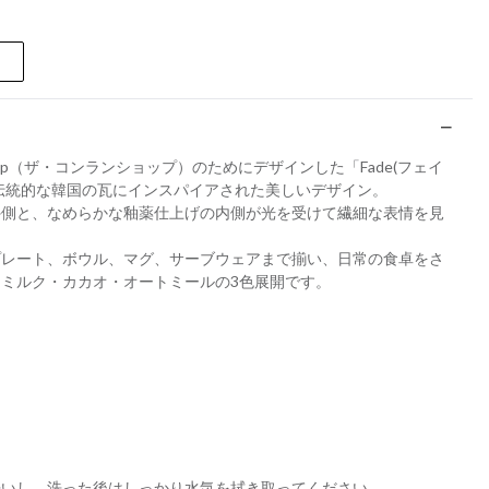
nran Shop（ザ・コンランショップ）のためにデザインした「Fade(フェイ
伝統的な韓国の瓦にインスパイアされた美しいデザイン。
外側と、なめらかな釉薬仕上げの内側が光を受けて繊細な表情を見
プレート、ボウル、マグ、サーブウェアまで揃い、日常の食卓をさ
ミルク・カカオ・オートミールの3色展開です。
洗いし、洗った後はしっかり水気を拭き取ってください。