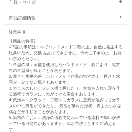
仕様・サイズ
商品詳細情報
注意事項
【商品の特徴】
※下記の事項はすべてハンドメイド⼯程の上、⾃然に発⽣する
現象のため、交換‧返品はできません。予めご了承の上、お買
い求めください。
1. ⾦型の跡：⾦型を使⽤したハンドメイド⼯程により、縦⽅
向の⾦型跡が残ることがあります。
2. 厚さと⽔平の差：ハンドメイド作業の特性の上、厚さと⽔
平が⼀定でない場合もあります。
3. ガラスのしわ：プレス機で押したり、空気を⼊れて形を作
る過程でガラスにしわができる場合もあります。
4. 気泡やスクラッチ：⼯程中にガラスに空気が混ざってガラ
スの中に気泡ができたり。 気泡が破れた形状、表⾯の⼩さな
傷などが⽣じることがあります。
5. 染料のにおい：洗浄の過程で使われている染料の匂いが残
っている可能性がありますが、流⽔で洗うとすぐに消えま
す。