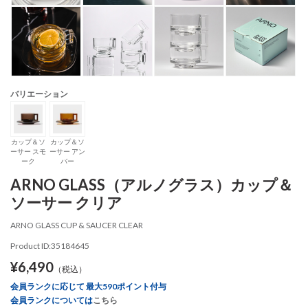
バリエーション
カップ＆ソ
カップ＆ソ
ーサー スモ
ーサー アン
ーク
バー
ARNO GLASS（アルノグラス）カップ＆
ソーサー クリア
ARNO GLASS CUP & SAUCER CLEAR
Product ID:35184645
¥6,490
（税込）
会員ランクに応じて 最大590ポイント付与
会員ランクについては
こちら