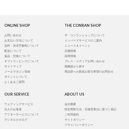
ONLINE SHOP
THE CONRAN SHOP
お問い合わせ
ザ・コンランショップについて
お支払い方法について
メンバーズサービスのご案内
送料・決済手数料について
ニュース＆イベント
配送について
店舗情報
返品・交換について
採用情報
ギフトラッピングについて
プレス・メディアお問い合わせ
サイトマップ
掲載紙から探す
メールマガジン登録
商品部への新規お取引希望のお問合せ
ポイントについて
よくあるご質問
OUR SERVICE
ABOUT US
ウェディングサービス
会社概要
法人のお客様
特定商取引法・古物営業法に基づく表記
アフターサービスについて
ご利用規約
デジタルカタログ
サイトポリシー
プライバシーポリシー