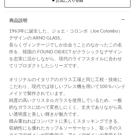
お気に入り登録
商品説明
1963年に誕生した、ジョエ・コロンボ（Joe Colombo）
デザインの ARNO GLASS。
長らくヴィンテージでしか出会うことのなかったこの名
作を、韓国の FOUND OBJECT がクラシックなデザイン
を忠実に活かしながら、現代のライフスタイルに合わせ
てリプロダクトしたシリーズです。
オリジナルのイタリアのガラス工場と同じ工程・技術に
こだわり、現代では珍しいプレス機を用いて100％ハンド
メイドで製作されています。
純度の高いクリスタルガラスを使用しているため、一般
的なガラスに比べて変色しにくく、丈夫でありながら高
い透明度と美しい輝きが魅力です。
積み重ねればコンパクトに美しくスタッキングできる、
収納性にも優れたカップ＆ソーサーセット。取っ手のス
クエアデザインが印象的で、アルノデザインの美学を詰