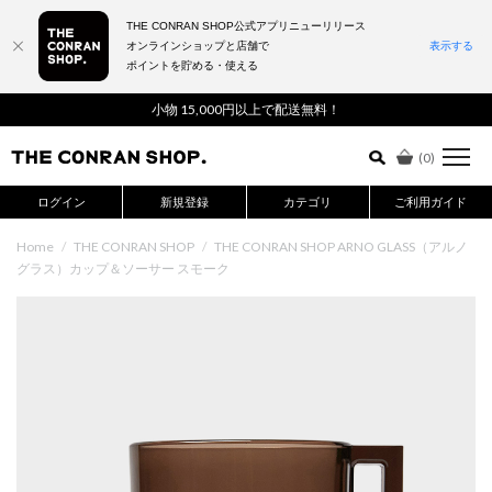
THE CONRAN SHOP公式アプリニューリリース
オンラインショップと店舗で
表示する
ポイントを貯める・使える
詳細検索はこちら
小物 15,000円以上で配送無料！
(
0
)
ログイン
新規登録
カテゴリ
ご利用ガイド
Home
/
THE CONRAN SHOP
/
THE CONRAN SHOP ARNO GLASS（アルノ
グラス）カップ＆ソーサー スモーク