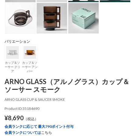
バリエーション
カップ＆ソ
カップ＆ソ
ーサー クリ
ーサー アン
ア
バー
ARNO GLASS（アルノグラス）カップ＆
ソーサー スモーク
ARNO GLASS CUP & SAUCER SMOKE
Product ID:35184690
¥8,690
（税込）
会員ランクに応じて 最大790ポイント付与
会員ランクについては
こちら