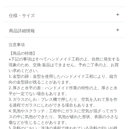
仕様・サイズ
商品詳細情報
注意事項
【商品の特徴】
※下記の事項はすべてハンドメイド⼯程の上、⾃然に発⽣する
現象のため、交換‧返品はできません。予めご了承の上、お買
い求めください。
1. ⾦型の跡：⾦型を使⽤したハンドメイド⼯程により、縦⽅
向の⾦型跡が残ることがあります。
2. 厚さと⽔平の差：ハンドメイド作業の特性の上、厚さと⽔
平が⼀定でない場合もあります。
3. ガラスのしわ：プレス機で押したり、空気を⼊れて形を作
る過程でガラスにしわができる場合もあります。
4. 気泡やスクラッチ：⼯程中にガラスに空気が混ざってガラ
スの中に気泡ができたり。 気泡が破れた形状、表⾯の⼩さな
傷などが⽣じることがあります。
5. 染料のにおい：洗浄の過程で使われている染料の匂いが残