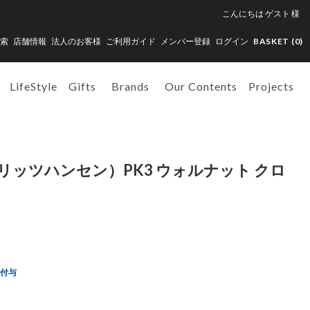
こんにちは
ゲスト
様
索
店舗情報
法人のお客様
ご利用ガイド
メンバー登録
ログイン
BASKET (
0
)
LifeStyle
Gifts
Brands
Our Contents
Projects
N（フリッツハンセン）PK3 ウォルナット クロ
ト付与