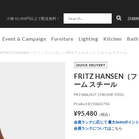
小物 15,000円以上で配送無料！
詳細検
Event & Campaign
Furniture
Lighting
Kitchen
Bath
SHOP FRITZ HANSEN（フリッツハンセン）PK3 ウォルナット クローム スチール
FRITZ HANSE
ーム スチール
PK3 WALNUT CHROME STEEL
Product ID:50632756
¥95,480
（税込）
会員ランクに応じて 最大8680ポイン
会員ランクについては
こちら