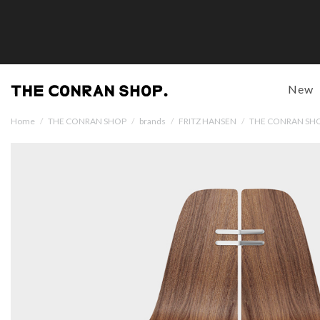
New
Home
/
THE CONRAN SHOP
/
brands
/
FRITZ HANSEN
/
THE CONRAN 