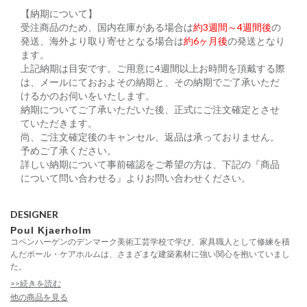
【納期について】
受注商品のため、国内在庫がある場合は
約3週間～4週間後
の
発送、海外より取り寄せとなる場合は
約6ヶ月後
の発送となり
ます。
上記納期は目安です。ご用意に4週間以上お時間を頂戴する際
は、メールにておおよその納期と、その納期でご了承いただ
けるかのお伺いをいたします。
納期についてご了承いただいた後、正式にご注文確定とさせ
ていただきます。
尚、ご注文確定後のキャンセル、返品は承っておりません。
予めご了承ください。
詳しい納期について事前確認をご希望の方は、下記の『商品
について問い合わせる』よりお問い合わせください。
DESIGNER
Poul Kjaerholm
コペンハーゲンのデンマーク美術工芸学校で学び、家具職人として修練を積
んだポール・ケアホルムは、さまざまな建築素材に強い関心を抱いていまし
た。
>>続きを読む
他の商品を見る