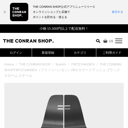
THE CONRAN SHOP公式アプリニューリリース
オンラインショップと店舗で
表示する
ポイントを貯める・使える
詳細検索はこちら
小物 15,000円以上で配送無料！
(
0
)
ログイン
新規登録
カテゴリ
ご利用ガイド
Home
/
THE CONRAN SHOP
/
brands
/
FRITZ HANSEN
/
THE CONRAN
SHOP FRITZ HANSEN（フリッツハンセン）PK3 カラードアッシュ ブラック
クローム スチール