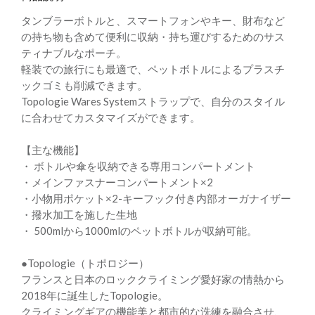
タンブラーボトルと、スマートフォンやキー、財布など
の持ち物も含めて便利に収納・持ち運びするためのサス
ティナブルなポーチ。
軽装での旅行にも最適で、ペットボトルによるプラスチ
ックゴミも削減できます。
Topologie Wares Systemストラップで、自分のスタイル
に合わせてカスタマイズができます。
【主な機能】
・ ボトルや傘を収納できる専用コンパートメント
・メインファスナーコンパートメント×2
・小物用ポケット×2-キーフック付き内部オーガナイザー
・撥水加工を施した生地
・ 500mlから1000mlのペットボトルが収納可能。
●Topologie（トポロジー）
フランスと日本のロッククライミング愛好家の情熱から
2018年に誕生したTopologie。
クライミングギアの機能美と都市的な洗練を融合させ、