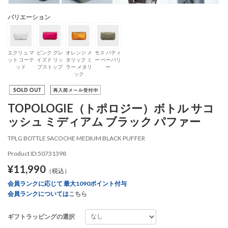
バリエーション
エクリュ マ
ピンク グレ
オレンジ メ
モス パティ
ット コーテ
イズド リッ
タリック ミ
ー ペーパリ
ッド
プストップ
ラー メタリ
ー
ック
TOPOLOGIE（トポロジー）ボトル サコ
ッシュ ミディアム ブラック パファー
TPLG BOTTLE SACOCHE MEDIUM BLACK PUFFER
Product ID:50731398
¥11,990
（税込）
会員ランクに応じて 最大1090ポイント付与
会員ランクについては
こちら
ギフトラッピングの選択