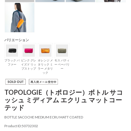
バリエーション
ブラック パ
ピンク グレ
オレンジ メ
モス パティ
ファー
イズド リッ
タリック ミ
ー ペーパリ
プストップ
ラー メタリ
ー
ック
TOPOLOGIE（トポロジー）ボトル サコ
ッシュ ミディアム エクリュ マットコー
テッド
BOTTLE SACOCHE MEDIUM ECRU MATT COATED
Product ID:50732302