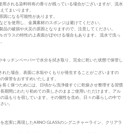
使用される染料特有の香りが残っている場合がございますが、流水
消えてまいります。
の原因になる可能性があります。
ジなどを使⽤し、⾦属素材のスポンジは避けてください。
、製品の破損や⽕災の原因となりますので、注意してください。
タルガラスの特性の上表⾯がぼやける場合もあります。 流⽔で洗っ
す。
やキッチンペーパーで水分を拭き取り、完全に乾いた状態で保管し
された場合、表面に水垢やくもりが発生することがございますの
での保管をおすすめいたします。
を長く保つためには、日頃から洗浄後すぐに乾燥させ整理する習慣
、長期間にわたり初めての美しさのままご使用いただけます。アル
手の温もりを宿しています。その個性を含め、日々の暮らしの中で
ださい。
忠実に再現したARNO GLASSのシグニチャーライン、クリアラ