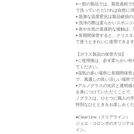
•一部の製品では、製造過程で
で洗っていただければ自然に
• 急激な温度変化は製品破損
• 洗浄の際は柔らかいスポン
• 炎や⽕気の直接的な接触は
• ⻑期間保管すると、クリス
て使うときれいに使⽤できま
【ガラス製品の保管方法】
•ご使用後は、必ず柔らかい布
てください。
•湿気の多い場所に長期間保管
で、風通しの良い涼しい場所
•アルノグラスの光沢と透明感
を身につけていただくことで
ノグラスは、ひとつに職人の
特別なひとときをお楽しみく
●Clear Line（クリアライン）
ジョエ・コロンボのオリジナルを
イン。