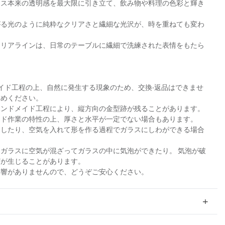
ラス本来の透明感を最大限に引き立て、飲み物や料理の色彩と輝き
がる光のように純粋なクリアさと繊細な光沢が、時を重ねても変わ
クリアラインは、日常のテーブルに繊細で洗練された表情をもたら
イド⼯程の上、⾃然に発⽣する現象のため、交換‧返品はできませ
求めください。
たハンドメイド⼯程により、縦⽅向の⾦型跡が残ることがあります。
メイド作業の特性の上、厚さと⽔平が⼀定でない場合もあります。
で押したり、空気を⼊れて形を作る過程でガラスにしわができる場合
中にガラスに空気が混ざってガラスの中に気泡ができたり。 気泡が破
どが⽣じることがあります。
影響がありませんので、どうぞご安心ください。