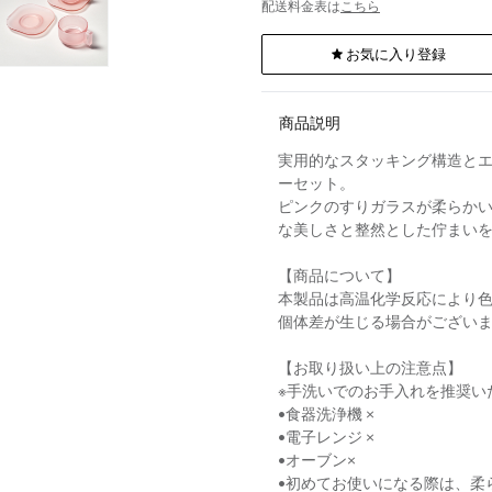
配送料金表は
こちら
お気に入り登録
商品説明
実用的なスタッキング構造とエ
ーセット。
ピンクのすりガラスが柔らかい印
な美しさと整然とした佇まい
【商品について】
本製品は高温化学反応により
個体差が生じる場合がござい
【お取り扱い上の注意点】
※手洗いでのお手入れを推奨い
•食器洗浄機 ×
•電子レンジ ×
•オーブン×
•初めてお使いになる際は、柔