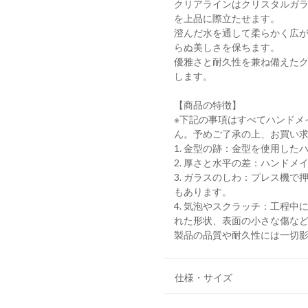
クリアラインはクリスタルガ
を上品に際立たせます。
澄んだ水を通して柔らかく広
らぬ美しさを保ちます。
優雅さと耐久性を兼ね備えた
します。
【商品の特徴】
※下記の事項はすべてハンドメ
ん。予めご了承の上、お買い
1. ⾦型の跡：⾦型を使⽤し
2. 厚さと⽔平の差：ハンド
3. ガラスのしわ：プレス機
もあります。
4. 気泡やスクラッチ：⼯程
れた形状、表⾯の⼩さな傷な
製品の品質や耐久性には一切
仕様・サイズ