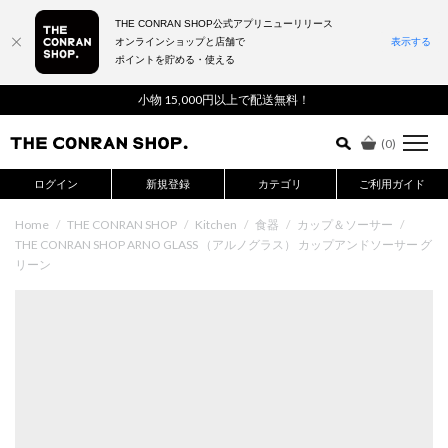
THE CONRAN SHOP公式アプリニューリリース
オンラインショップと店舗で
表示する
ポイントを貯める・使える
詳細検索はこちら
小物 15,000円以上で配送無料！
(
0
)
ログイン
新規登録
カテゴリ
ご利用ガイド
Home
/
THE CONRAN SHOP
/
Kitchen
/
食器
/
カップ＆ソーサー
/
THE CONRAN SHOP ARNO GLASS （アルノグラス） カップアンドソーサー グ
リーン