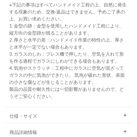
※下記の事項はすべてハンドメイド⼯程の上、⾃然に発⽣
する現象のため、交換‧返品はできません。予めご了承の
上、お買い求めください。
1. ⾦型の跡：⾦型を使⽤したハンドメイド⼯程により、
縦⽅向の⾦型跡が残ることがあります。
2. 厚さと⽔平の差：ハンドメイド作業の特性の上、厚さ
と⽔平が⼀定でない場合もあります。
3. ガラスのしわ：プレス機で押したり、空気を⼊れて形
を作る過程でガラスにしわができる場合もあります。
4. 気泡やスクラッチ：⼯程中にガラスに空気が混ざって
ガラスの中に気泡ができたり。 気泡が破れた形状、表⾯
の⼩さな傷などが⽣じることがあります。
製品の品質や耐久性には一切影響がありませんので、ど
うぞご安心ください。
仕様・サイズ
商品詳細情報