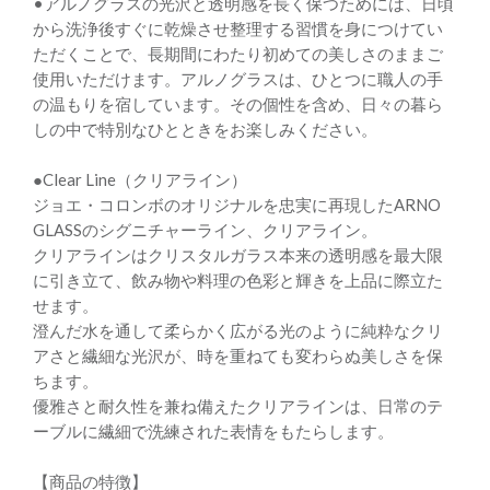
•アルノグラスの光沢と透明感を長く保つためには、日頃
から洗浄後すぐに乾燥させ整理する習慣を身につけてい
ただくことで、長期間にわたり初めての美しさのままご
使用いただけます。アルノグラスは、ひとつに職人の手
の温もりを宿しています。その個性を含め、日々の暮ら
しの中で特別なひとときをお楽しみください。
●Clear Line（クリアライン）
ジョエ・コロンボのオリジナルを忠実に再現したARNO
GLASSのシグニチャーライン、クリアライン。
クリアラインはクリスタルガラス本来の透明感を最大限
に引き立て、飲み物や料理の色彩と輝きを上品に際立た
せます。
澄んだ水を通して柔らかく広がる光のように純粋なクリ
アさと繊細な光沢が、時を重ねても変わらぬ美しさを保
ちます。
優雅さと耐久性を兼ね備えたクリアラインは、日常のテ
ーブルに繊細で洗練された表情をもたらします。
【商品の特徴】