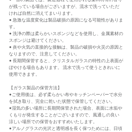
が残っている場合がございますが、流水で洗っていただ
ければ自然に消えてまいります。
• 急激な温度変化は製品破損の原因になる可能性がありま
す。
• 洗浄の際は柔らかいスポンジなどを使⽤し、⾦属素材の
スポンジは避けてください。
• 炎や⽕気の直接的な接触は、製品の破損や⽕災の原因と
なりますので、注意してください。
• ⻑期間保管すると、クリスタルガラスの特性の上表⾯が
ぼやける場合もあります。 流⽔で洗って使うときれいに
使⽤できます。
【ガラス製品の保管方法】
•ご使用後は、必ず柔らかい布やキッチンペーパーで水分
を拭き取り、完全に乾いた状態で保管してください。
•湿気の多い場所に長期間保管された場合、表面に水垢や
くもりが発生することがございますので、風通しの良い
涼しい場所での保管をおすすめいたします。
•アルノグラスの光沢と透明感を長く保つためには、日頃