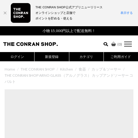
THE CONRAN SHOP公式アプリニューリリース
オンラインショップと店舗で
表示する
ポイントを貯める・使える
詳細検索はこちら
小物 15,000円以上で配送無料！
(
0
)
ログイン
新規登録
カテゴリ
ご利用ガイド
Home
/
THE CONRAN SHOP
/
Kitchen
/
食器
/
カップ＆ソーサー
/
THE CONRAN SHOP ARNO GLASS （アルノグラス） カップアンドソーサー コ
バルト