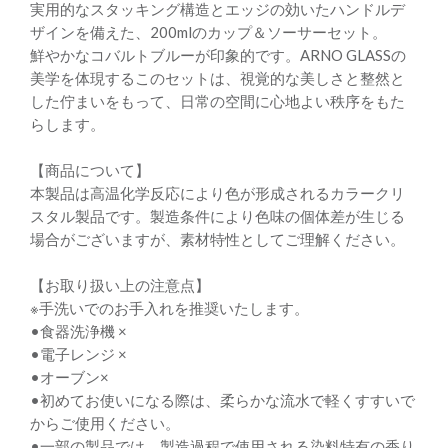
実用的なスタッキング構造とエッジの効いたハンドルデ
ザインを備えた、200mlのカップ＆ソーサーセット。
鮮やかなコバルトブルーが印象的です。ARNO GLASSの
美学を体現するこのセットは、視覚的な美しさと整然と
した佇まいをもって、日常の空間に心地よい秩序をもた
らします。
【商品について】
本製品は高温化学反応により色が形成されるカラークリ
スタル製品です。製造条件により色味の個体差が生じる
場合がございますが、素材特性としてご理解ください。
【お取り扱い上の注意点】
※手洗いでのお手入れを推奨いたします。
•食器洗浄機 ×
•電子レンジ ×
•オーブン×
•初めてお使いになる際は、柔らかな流水で軽くすすいで
からご使用ください。
•一部の製品では、製造過程で使用される染料特有の香り