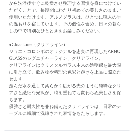
から洗浄後すぐに乾燥させ整理する習慣を身につけてい
ただくことで、長期間にわたり初めての美しさのままご
使用いただけます。アルノグラスは、ひとつに職人の手
の温もりを宿しています。その個性を含め、日々の暮ら
しの中で特別なひとときをお楽しみください。
●Clear Line（クリアライン）
ジョエ・コロンボのオリジナルを忠実に再現したARNO
GLASSのシグニチャーライン、クリアライン。
クリアラインはクリスタルガラス本来の透明感を最大限
に引き立て、飲み物や料理の色彩と輝きを上品に際立た
せます。
澄んだ水を通して柔らかく広がる光のように純粋なクリ
アさと繊細な光沢が、時を重ねても変わらぬ美しさを保
ちます。
優雅さと耐久性を兼ね備えたクリアラインは、日常のテ
ーブルに繊細で洗練された表情をもたらします。