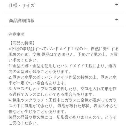
仕様・サイズ
商品詳細情報
注意事項
【商品の特徴】
※下記の事項はすべてハンドメイド⼯程の上、⾃然に発⽣する
現象のため、交換‧返品はできません。予めご了承の上、お買
い求めください。
1. ⾦型の跡：⾦型を使⽤したハンドメイド⼯程により、縦⽅
向の⾦型跡が残ることがあります。
2. 厚さと⽔平の差：ハンドメイド作業の特性の上、厚さと⽔
平が⼀定でない場合もあります。
3. ガラスのしわ：プレス機で押したり、空気を⼊れて形を作
る過程でガラスにしわができる場合もあります。
4. 気泡やスクラッチ：⼯程中にガラスに空気が混ざってガラ
スの中に気泡ができたり。 気泡が破れた形状、表⾯の⼩さな
傷などが⽣じることがあります。
製品の品質や耐久性には一切影響がありませんので、どうぞ
ご安心ください。