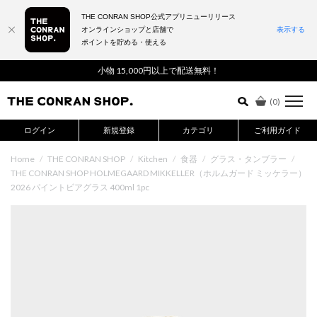
THE CONRAN SHOP公式アプリニューリリース
オンラインショップと店舗で
表示する
ポイントを貯める・使える
詳細検索はこちら
小物 15,000円以上で配送無料！
(
0
)
ログイン
新規登録
カテゴリ
ご利用ガイド
Home
/
THE CONRAN SHOP
/
Kitchen
/
食器
/
グラス・タンブラー
/
THE CONRAN SHOP HOLMEGAARD MIKKELLER（ホルムガード ミッケラー）
2026 パイントビアグラス 400ml 1pc