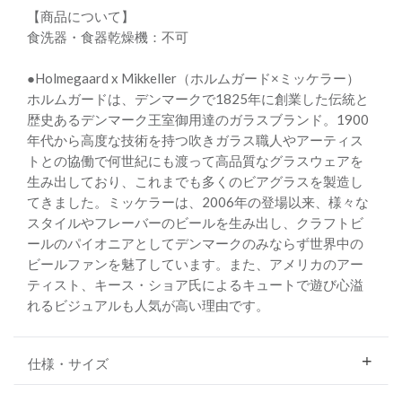
【商品について】
食洗器・食器乾燥機：不可
●Holmegaard x Mikkeller（ホルムガード×ミッケラー）
ホルムガードは、デンマークで1825年に創業した伝統と
歴史あるデンマーク王室御用達のガラスブランド。1900
年代から高度な技術を持つ吹きガラス職人やアーティス
トとの協働で何世紀にも渡って高品質なグラスウェアを
生み出しており、これまでも多くのビアグラスを製造し
てきました。ミッケラーは、2006年の登場以来、様々な
スタイルやフレーバーのビールを生み出し、クラフトビ
ールのパイオニアとしてデンマークのみならず世界中の
ビールファンを魅了しています。また、アメリカのアー
ティスト、キース・ショア氏によるキュートで遊び心溢
れるビジュアルも人気が高い理由です。
仕様・サイズ