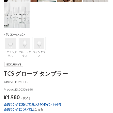
バリエーション
カクテルグ
フルートグ
ワイングラ
ラス
ラス
ス
TCS グローブ タンブラー
GROVE TUMBLER
Product ID:00356640
¥1,980
（税込）
会員ランクに応じて 最大180ポイント付与
会員ランクについては
こちら