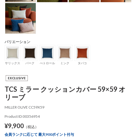
バリエーション
サリックス
バーク
ぺトロール
ミンク
タバコ
TCS ミラー クッションカバー 59×59 オ
リーブ
MILLER OLIVE CC59X59
Product ID:00356954
¥9,900
（税込）
会員ランクに応じて 最大900ポイント付与