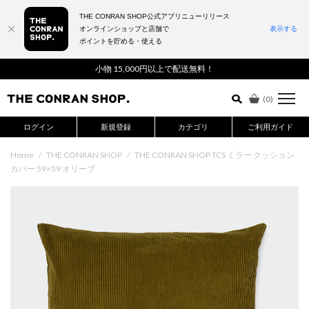
THE CONRAN SHOP公式アプリニューリリース
オンラインショップと店舗で
表示する
ポイントを貯める・使える
詳細検索はこちら
小物 15,000円以上で配送無料！
(
0
)
ログイン
新規登録
カテゴリ
ご利用ガイド
Home
/
THE CONRAN SHOP
/
THE CONRAN SHOP TCS ミラー クッション
カバー 59×59 オリーブ