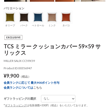
バリエーション
オリーブ
バーク
ぺトロール
ミンク
タバコ
TCS ミラー クッションカバー 59×59 サ
リックス
MILLER SALIX CC59X59
Product ID:00356947
¥9,900
（税込）
会員ランクに応じて 最大900ポイント付与
会員ランクについては
こちら
ギフトラッピングの選択
*
ギフトラッピング
は包装個数×330円（税込）をいただいております。