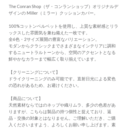
The Conran Shop（ザ・コンランショップ）オリジナルデ
ザインの Miller（ミラー）クッションカバー。
100%コットンベルベットを使用し、上質な素材感とリラ
ックスした雰囲気を兼ね備えた一枚です。
全6色・2サイズ展開の豊富なバリエーション。
モダンからクラシックまでさまざまなインテリアに調和
するニュートラルトーンから、空間のアクセントとなる
鮮やかなカラーまで幅広く取り揃えています。
【クリーニングについて】
ドライクリーニングのみ可能です。直射日光による変色
の恐れがあるため、お避けください。
【商品について】
天然素材ならではのネップや織りムラ、多少の色差があ
りますが、こちらは製品の持つ個性と捉えており、返
品・交換の対象とはなりません。ご理解いただき、ご購
入くださいますよう、よろしくお願い申し上げます。素