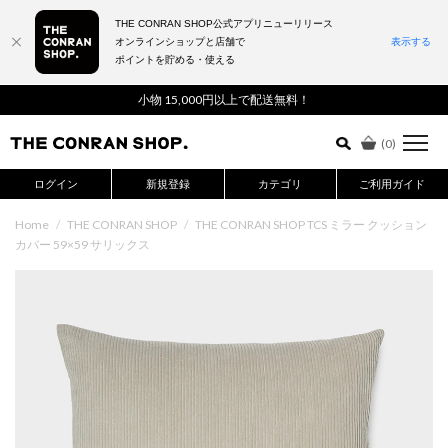
THE CONRAN SHOP公式アプリニューリリース
オンラインショップと店舗で
表示する
ポイントを貯める・使える
詳細検索はこちら
小物 15,000円以上で配送無料！
(
0
)
ログイン
新規登録
カテゴリ
ご利用ガイド
Home
/
THE CONRAN SHOP
/
THE CONRAN SHOP TCS ミラー クッション
カバー 59×59 サリックス