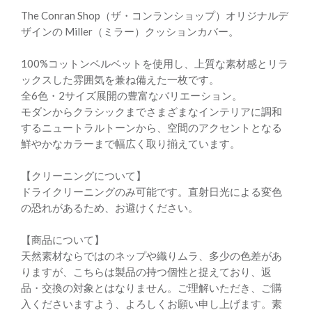
The Conran Shop（ザ・コンランショップ）オリジナルデ
ザインの Miller（ミラー）クッションカバー。
100%コットンベルベットを使用し、上質な素材感とリラ
ックスした雰囲気を兼ね備えた一枚です。
全6色・2サイズ展開の豊富なバリエーション。
モダンからクラシックまでさまざまなインテリアに調和
するニュートラルトーンから、空間のアクセントとなる
鮮やかなカラーまで幅広く取り揃えています。
【クリーニングについて】
ドライクリーニングのみ可能です。直射日光による変色
の恐れがあるため、お避けください。
【商品について】
天然素材ならではのネップや織りムラ、多少の色差があ
りますが、こちらは製品の持つ個性と捉えており、返
品・交換の対象とはなりません。ご理解いただき、ご購
入くださいますよう、よろしくお願い申し上げます。素