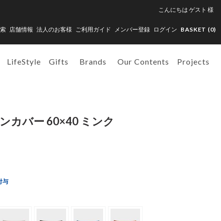
こんにちは
ゲスト
様
索
店舗情報
法人のお客様
ご利用ガイド
メンバー登録
ログイン
BASKET (
0
)
LifeStyle
Gifts
Brands
Our Contents
Projects
ンカバー 60×40 ミンク
付与