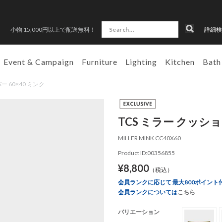
小物 15,000円以上で配送無料！
詳細検
Event & Campaign
Furniture
Lighting
Kitchen
Bath
バー 60×40 ミンク
TCS ミラー クッショ
MILLER MINK CC40X60
Product ID:00356855
¥8,800
（税込）
会員ランクに応じて 最大800ポイント
会員ランクについては
こちら
バリエーション