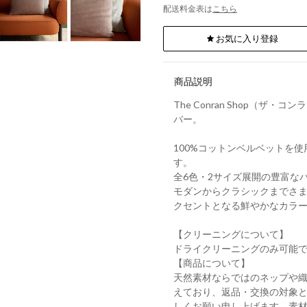
配送料金表は
こちら
お気に入り登録
商品説明
The Conran Shop（ザ
バー。
100%コットンベルベットを
す。
全6色・2サイズ展開の豊富な
モダンからクラシックまでさ
クセントとなる鮮やかなカラ
【クリーニングについて】
ドライクリーニングのみ可能
【商品について】
天然素材ならではのネップや
えており、返品・交換の対象
しくお願い申し上げます。素