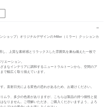
・コンランショップ）オリジナルデザインの Miller（ミラー）クッションカ
使用し、上質な素材感とリラックスした雰囲気を兼ね備えた一枚で
バリエーション。
まざまなインテリアに調和するニュートラルトーンから、空間のア
ーまで幅広く取り揃えています。
です。直射日光による変色の恐れがあるため、お避けください。
織りムラ、多少の色差がありますが、こちらは製品の持つ個性と捉
とはなりません。ご理解いただき、ご購入くださいますよう、よろ
材ならではの風合いをお楽しみください。