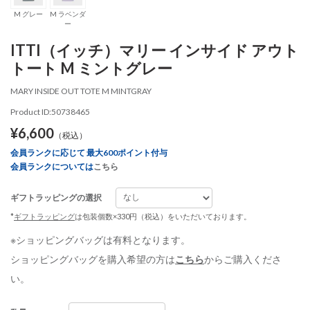
M グレー
M ラベンダ
ー
ITTI（イッチ）マリー インサイド アウト
トート M ミントグレー
MARY INSIDE OUT TOTE M MINTGRAY
Product ID:50738465
¥6,600
（税込）
会員ランクに応じて 最大600ポイント付与
会員ランクについては
こちら
ギフトラッピングの選択
*
ギフトラッピング
は包装個数×330円（税込）をいただいております。
※ショッピングバッグは有料となります。
ショッピングバッグを購入希望の方は
こちら
からご購入くださ
い。