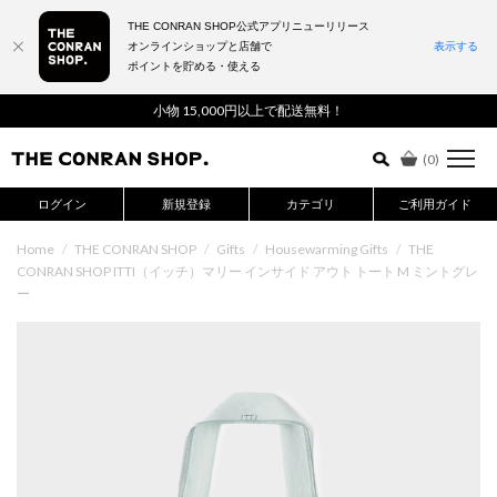
THE CONRAN SHOP公式アプリニューリリース
オンラインショップと店舗で
表示する
ポイントを貯める・使える
詳細検索はこちら
小物 15,000円以上で配送無料！
(
0
)
ログイン
新規登録
カテゴリ
ご利用ガイド
Home
/
THE CONRAN SHOP
/
Gifts
/
Housewarming Gifts
/
THE
CONRAN SHOP ITTI（イッチ）マリー インサイド アウト トート M ミントグレ
ー