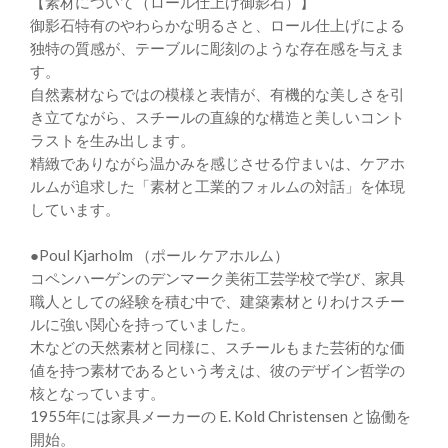
【素材について（ロール仕上げ御影石）】
御影石特有のやわらかな明るさと、ロール仕上げによる
独特の質感が、テーブルに彫刻のような存在感を与えま
す。
自然素材ならではの模様と表情が、有機的な美しさを引
き立てながら、スチールの直線的な構造と美しいコント
ラストを生み出します。
精緻でありながら温かみを感じさせる佇まいは、ケアホ
ルムが追求した「素材と工業的フォルムの対話」を体現
しています。
●Poul Kjarholm （ポール ケアホルム）
コペンハーゲンのデンマーク美術工芸学校で学び、家具
職人としての経験を積む中で、建築素材とりわけスチー
ルに強い関心を持っていました。
木などの天然素材と同様に、スチールもまた芸術的な価
値を持つ素材であるという考えは、彼のデザイン哲学の
核となっています。
1955年には家具メーカーの E. Kold Christensen と協働を
開始。