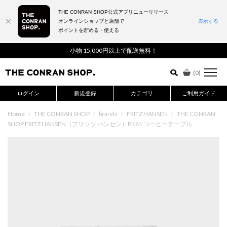
THE CONRAN SHOP公式アプリニューリリース
オンラインショップと店舗で
表示する
ポイントを貯める・使える
詳細検索はこちら
小物 15,000円以上で配送無料！
(
0
)
ログイン
新規登録
カテゴリ
ご利用ガイド
Home
/
THE CONRAN SHOP
/
brands
/
FRITZ HANSEN
/
THE CONRAN
SHOP FRITZ HANSEN（フリッツ ハンセン）PK61 コーヒーテーブル