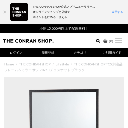
THE CONRAN SHOP公式アプリニューリリース
オンラインショップと店舗で
表示する
ポイントを貯める・使える
詳細検索はこちら
小物 15,000円以上で配送無料！
(
0
)
ログイン
新規登録
カテゴリ
ご利用ガイド
Home
/
THE CONRAN SHOP
/
LifeStyle
/
THE CONRAN SHOP TCS 別注品
フレーム＆ミラー サノ 70x50 チェスナット ブラック