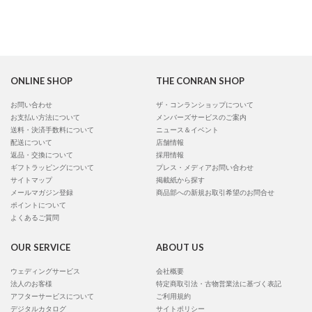
ONLINE SHOP
THE CONRAN SHOP
お問い合わせ
ザ・コンランショップについて
お支払い方法について
メンバーズサービスのご案内
送料・決済手数料について
ニュース＆イベント
配送について
店舗情報
返品・交換について
採用情報
ギフトラッピングについて
プレス・メディアお問い合わせ
サイトマップ
掲載紙から探す
メールマガジン登録
商品部への新規お取引希望のお問合せ
ポイントについて
よくあるご質問
OUR SERVICE
ABOUT US
ウェディングサービス
会社概要
法人のお客様
特定商取引法・古物営業法に基づく表記
アフターサービスについて
ご利用規約
デジタルカタログ
サイトポリシー