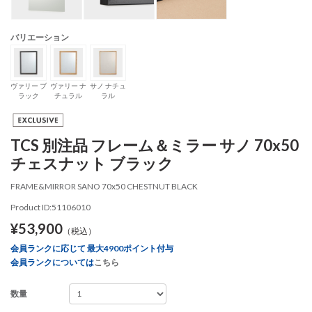
バリエーション
ヴァリー ブ
ヴァリー ナ
サノ ナチュ
ラック
チュラル
ラル
TCS 別注品 フレーム＆ミラー サノ 70x50
チェスナット ブラック
FRAME&MIRROR SANO 70x50 CHESTNUT BLACK
Product ID:51106010
¥53,900
（税込）
会員ランクに応じて 最大4900ポイント付与
会員ランクについては
こちら
数量