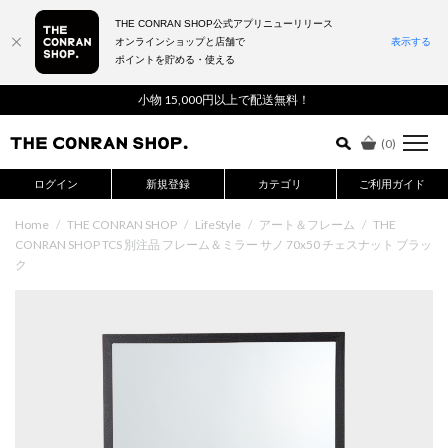
THE CONRAN SHOP公式アプリニューリリース
オンラインショップと店舗で
表示する
ポイントを貯める・使える
詳細検索はこちら
小物 15,000円以上で配送無料！
(
0
)
ログイン
新規登録
カテゴリ
ご利用ガイド
Home
/
THE CONRAN SHOP
/
LifeStyle
/
アート＆フレーム
/
THE
CONRAN SHOP TCS 別注品 フレーム＆ミラー サノ 70x50 チェスナット ブラッ
ク