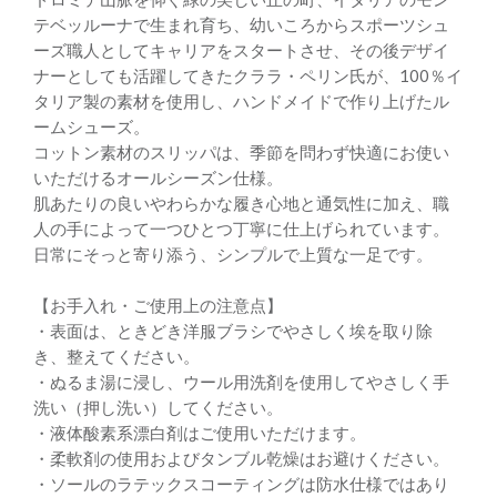
テベッルーナで生まれ育ち、幼いころからスポーツシュ
ーズ職人としてキャリアをスタートさせ、その後デザイ
ナーとしても活躍してきたクララ・ペリン氏が、100％イ
タリア製の素材を使用し、ハンドメイドで作り上げたル
ームシューズ。
コットン素材のスリッパは、季節を問わず快適にお使い
いただけるオールシーズン仕様。
肌あたりの良いやわらかな履き心地と通気性に加え、職
人の手によって一つひとつ丁寧に仕上げられています。
日常にそっと寄り添う、シンプルで上質な一足です。
【お手入れ・ご使用上の注意点】
・表面は、ときどき洋服ブラシでやさしく埃を取り除
き、整えてください。
・ぬるま湯に浸し、ウール用洗剤を使用してやさしく手
洗い（押し洗い）してください。
・液体酸素系漂白剤はご使用いただけます。
・柔軟剤の使用およびタンブル乾燥はお避けください。
・ソールのラテックスコーティングは防水仕様ではあり