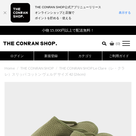
THE CONRAN SHOP公式アプリニューリリース
オンラインショップと店舗で
表示する
ポイントを貯める・使える
詳細検索はこちら
小物 15,000円以上で配送無料！
(
0
)
ログイン
新規登録
カテゴリ
ご利用ガイド
Home
/
THE CONRAN SHOP
/
THE CONRAN SHOP Le Clare（レ・クラ
レ）スリッパ コットン ヴェルデ サイズ 42 (26cm)