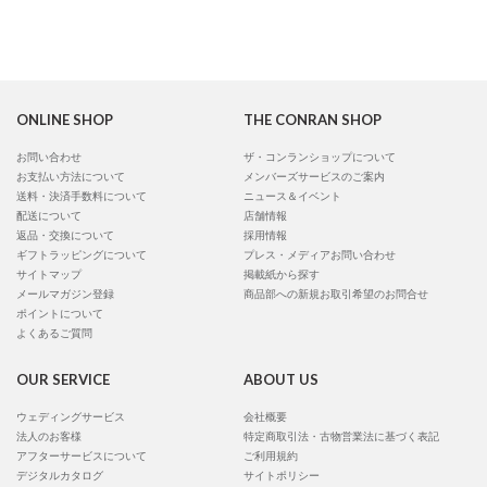
ONLINE SHOP
THE CONRAN SHOP
お問い合わせ
ザ・コンランショップについて
お支払い方法について
メンバーズサービスのご案内
送料・決済手数料について
ニュース＆イベント
配送について
店舗情報
返品・交換について
採用情報
ギフトラッピングについて
プレス・メディアお問い合わせ
サイトマップ
掲載紙から探す
メールマガジン登録
商品部への新規お取引希望のお問合せ
ポイントについて
よくあるご質問
OUR SERVICE
ABOUT US
ウェディングサービス
会社概要
法人のお客様
特定商取引法・古物営業法に基づく表記
アフターサービスについて
ご利用規約
デジタルカタログ
サイトポリシー