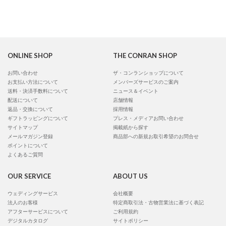
ONLINE SHOP
THE CONRAN SHOP
お問い合わせ
ザ・コンランショップについて
お支払い方法について
メンバーズサービスのご案内
送料・決済手数料について
ニュース＆イベント
配送について
店舗情報
返品・交換について
採用情報
ギフトラッピングについて
プレス・メディアお問い合わせ
サイトマップ
掲載紙から探す
メールマガジン登録
商品部への新規お取引希望のお問合せ
ポイントについて
よくあるご質問
OUR SERVICE
ABOUT US
ウェディングサービス
会社概要
法人のお客様
特定商取引法・古物営業法に基づく表記
アフターサービスについて
ご利用規約
デジタルカタログ
サイトポリシー