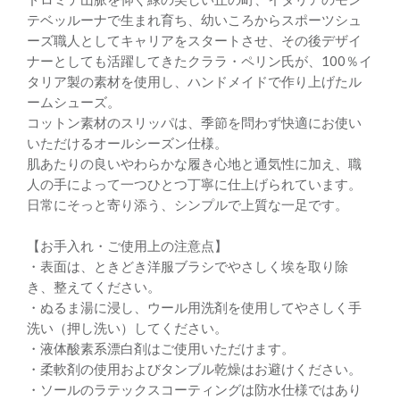
テベッルーナで生まれ育ち、幼いころからスポーツシュ
ーズ職人としてキャリアをスタートさせ、その後デザイ
ナーとしても活躍してきたクララ・ペリン氏が、100％イ
タリア製の素材を使用し、ハンドメイドで作り上げたル
ームシューズ。
コットン素材のスリッパは、季節を問わず快適にお使い
いただけるオールシーズン仕様。
肌あたりの良いやわらかな履き心地と通気性に加え、職
人の手によって一つひとつ丁寧に仕上げられています。
日常にそっと寄り添う、シンプルで上質な一足です。
【お手入れ・ご使用上の注意点】
・表面は、ときどき洋服ブラシでやさしく埃を取り除
き、整えてください。
・ぬるま湯に浸し、ウール用洗剤を使用してやさしく手
洗い（押し洗い）してください。
・液体酸素系漂白剤はご使用いただけます。
・柔軟剤の使用およびタンブル乾燥はお避けください。
・ソールのラテックスコーティングは防水仕様ではあり