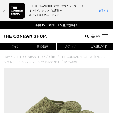
THE CONRAN SHOP公式アプリニューリリース
オンラインショップと店舗で
表示する
ポイントを貯める・使える
詳細検索はこちら
小物 15,000円以上で配送無料！
(
0
)
ログイン
新規登録
カテゴリ
ご利用ガイド
Home
/
THE CONRAN SHOP
/
Gifts
/
THE CONRAN SHOP Le Clare（レ・
クラレ）スリッパ コットン ヴェルデ サイズ 42 (26cm)