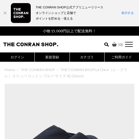
THE CONRAN SHOP公式アプリニューリリース
オンラインショップと店舗で
表示する
ポイントを貯める・使える
詳細検索はこちら
小物 15,000円以上で配送無料！
(
0
)
ログイン
新規登録
カテゴリ
ご利用ガイド
Home
/
THE CONRAN SHOP
/
THE CONRAN SHOP Le Clare（レ・クラ
レ）スリッパ コットン ブルー サイズ 42 (26cm)