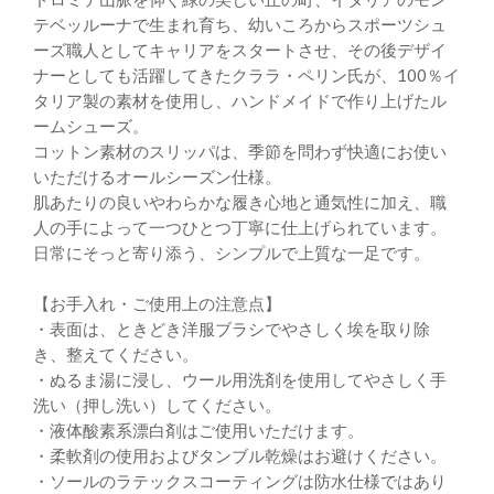
テベッルーナで生まれ育ち、幼いころからスポーツシュ
ーズ職人としてキャリアをスタートさせ、その後デザイ
ナーとしても活躍してきたクララ・ペリン氏が、100％イ
タリア製の素材を使用し、ハンドメイドで作り上げたル
ームシューズ。
コットン素材のスリッパは、季節を問わず快適にお使い
いただけるオールシーズン仕様。
肌あたりの良いやわらかな履き心地と通気性に加え、職
人の手によって一つひとつ丁寧に仕上げられています。
日常にそっと寄り添う、シンプルで上質な一足です。
【お手入れ・ご使用上の注意点】
・表面は、ときどき洋服ブラシでやさしく埃を取り除
き、整えてください。
・ぬるま湯に浸し、ウール用洗剤を使用してやさしく手
洗い（押し洗い）してください。
・液体酸素系漂白剤はご使用いただけます。
・柔軟剤の使用およびタンブル乾燥はお避けください。
・ソールのラテックスコーティングは防水仕様ではあり