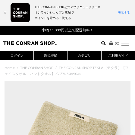
THE CONRAN SHOP公式アプリニューリリース
オンラインショップと店舗で
表示する
ポイントを貯める・使える
詳細検索はこちら
小物 15,000円以上で配送無料！
(
0
)
ログイン
新規登録
カテゴリ
ご利用ガイド
Home
/
THE CONRAN SHOP
/
THE CONRAN SHOP TEKLA（テクラ）【フ
ェイスタオル・ハンドタオル】ペブル 50×90㎝