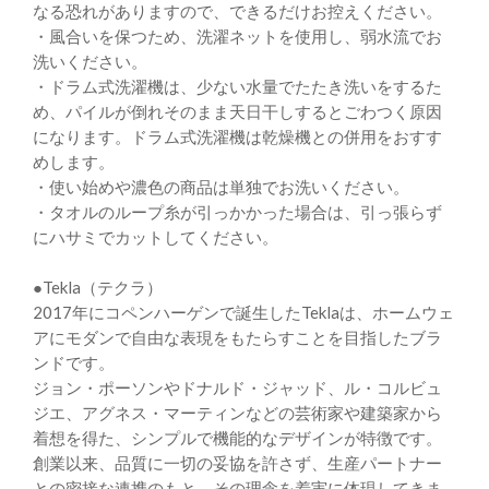
なる恐れがありますので、できるだけお控えください。
・風合いを保つため、洗濯ネットを使用し、弱水流でお
洗いください。
・ドラム式洗濯機は、少ない水量でたたき洗いをするた
め、パイルが倒れそのまま天日干しするとごわつく原因
になります。ドラム式洗濯機は乾燥機との併用をおすす
めします。
・使い始めや濃色の商品は単独でお洗いください。
・タオルのループ糸が引っかかった場合は、引っ張らず
にハサミでカットしてください。
●Tekla（テクラ）
2017年にコペンハーゲンで誕生したTeklaは、ホームウェ
アにモダンで自由な表現をもたらすことを目指したブラ
ンドです。
ジョン・ポーソンやドナルド・ジャッド、ル・コルビュ
ジエ、アグネス・マーティンなどの芸術家や建築家から
着想を得た、シンプルで機能的なデザインが特徴です。
創業以来、品質に一切の妥協を許さず、生産パートナー
との密接な連携のもと、その理念を着実に体現してきま