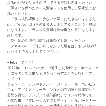
なる恐れがありますので、できるだけお控えください。
・風合いを保つため、洗濯ネットを使用し、弱水流でお
洗いください。
・ドラム式洗濯機は、少ない水量でたたき洗いをするた
め、パイルが倒れそのまま天日干しするとごわつく原因
になります。ドラム式洗濯機は乾燥機との併用をおすす
めします。
・使い始めや濃色の商品は単独でお洗いください。
・タオルのループ糸が引っかかった場合は、引っ張らず
にハサミでカットしてください。
●Tekla（テクラ）
2017年にコペンハーゲンで誕生したTeklaは、ホームウェ
アにモダンで自由な表現をもたらすことを目指したブラ
ンドです。
ジョン・ポーソンやドナルド・ジャッド、ル・コルビュ
ジエ、アグネス・マーティンなどの芸術家や建築家から
着想を得た、シンプルで機能的なデザインが特徴です。
創業以来、品質に一切の妥協を許さず、生産パートナー
との密接な連携のもと、その理念を着実に体現してきま