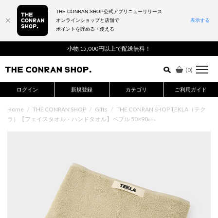
THE CONRAN SHOP公式アプリニューリリース
オンラインショップと店舗で
表示する
ポイントを貯める・使える
詳細検索はこちら
小物 15,000円以上で配送無料！
(
0
)
ログイン
新規登録
カテゴリ
ご利用ガイド
Home
/
THE CONRAN SHOP
/
Gifts
/
THE CONRAN SHOP TEKLA（テク
ラ）【フェイスタオル・ハンドタオル】ペブル 50×90㎝