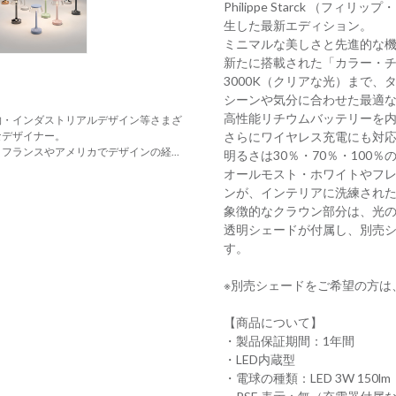
Philippe Starck （フ
生した最新エディション。
ミニマルな美しさと先進的な
新たに搭載された「カラー・チ
3000K（クリアな光）まで
シーンや気分に合わせた最適
高性能リチウムバッテリーを内
物・インダストリアルデザイン等さまざ
さらにワイヤレス充電にも対
なデザイナー。
ランスやアメリカでデザインの経...
明るさは30％・70％・100
オールモスト・ホワイトやフ
ンが、インテリアに洗練され
象徴的なクラウン部分は、光
透明シェードが付属し、別売
す。
※別売シェードをご希望の方は
【商品について】
・製品保証期間：1年間
・LED内蔵型
・電球の種類：LED 3W 150lm（2