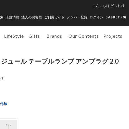
こんにちは
ゲスト
様
索
店舗情報
法人のお客様
ご利用ガイド
メンバー登録
ログイン
BASKET (
0
)
LifeStyle
Gifts
Brands
Our Contents
Projects
ジュール テーブルランプ アンプラグ 2.0
NT
ト付与