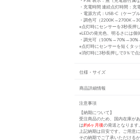
・PSE 表示：無（充電器付属
・充電時間 連続点灯時間：充
・電源方式：USB-C（ケーブ
・調色可（2200K→2700K→3
※点灯時にセンサーを3秒長押
※LEDの発光色、明るさには
・調光可（100%→70%→30%
※点灯時にセンサーを短くタッ
※消灯時に3秒長押しで3％で
仕様・サイズ
商品詳細情報
注意事項
【納期について】
受注商品のため、国内在庫が
は
約6ヶ月後
の発送となります
上記納期は目安です。ご用意に
その納期でご了承いただける