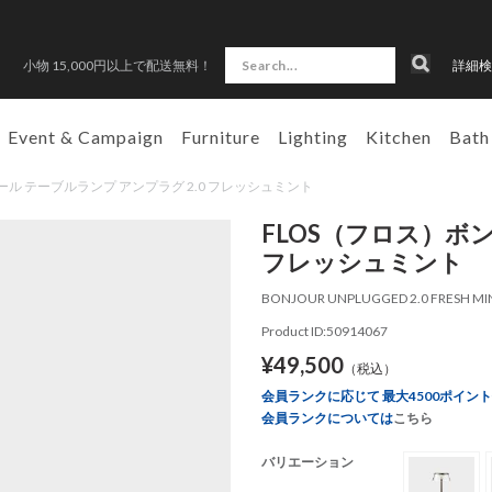
小物 15,000円以上で配送無料！
詳細検
Event & Campaign
Furniture
Lighting
Kitchen
Bath
ジュール テーブルランプ アンプラグ 2.0 フレッシュミント
FLOS（フロス）ボン
フレッシュミント
BONJOUR UNPLUGGED 2.0 FRESH MI
Product ID:50914067
¥49,500
（税込）
会員ランクに応じて 最大4500ポイン
会員ランクについては
こちら
バリエーション