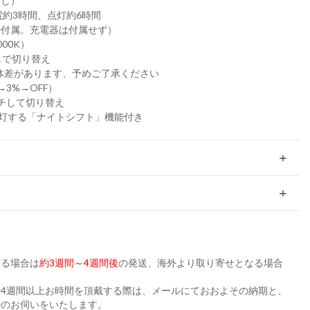
なし）
電約3時間、点灯約6時間
ル付属。充電器は付属せず）
000K）
しで切り替え
個体差があります、予めご了承ください
→3%→OFF）
チして切り替え
点灯する「ナイトシフト」機能付き
ある場合は
約3週間～4週間後
の発送、海外より取り寄せとなる場合
。
4週間以上お時間を頂戴する際は、メールにておおよその納期と、
かのお伺いをいたします。