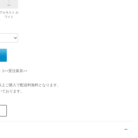
アルモスト ホ
ワイト
：1<<受注家具>>
円以上ご購入で配送料無料となります。
いております。