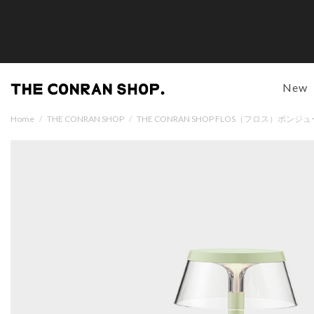
New
Home
/
THE CONRAN SHOP
/
THE CONRAN SHOP FLOS（フロス）ボン