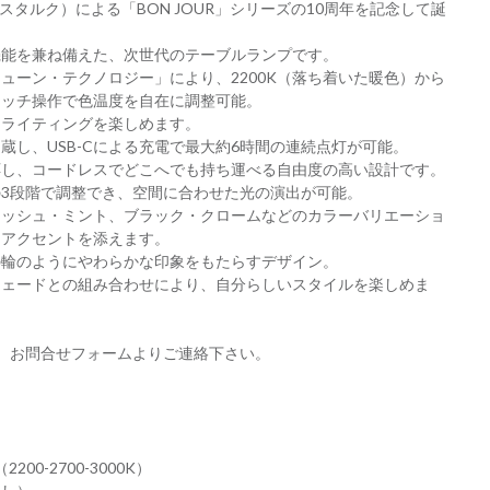
ィリップ・スタルク）による「BON JOUR」シリーズの10周年を記念して誕
機能を兼ね備えた、次世代のテーブルランプです。
ューン・テクノロジー」により、2200K（落ち着いた暖色）から
、タッチ操作で色温度を自在に調整可能。
なライティングを楽しめます。
蔵し、USB-Cによる充電で最大約6時間の連続点灯が可能。
応し、コードレスでどこへでも持ち運べる自由度の高い設計です。
％の3段階で調整でき、空間に合わせた光の演出が可能。
レッシュ・ミント、ブラック・クロームなどのカラーバリエーショ
たアクセントを添えます。
の輪のようにやわらかな印象をもたらすデザイン。
シェードとの組み合わせにより、自分らしいスタイルを楽しめま
、お問合せフォームよりご連絡下さい。
200-2700-3000K）