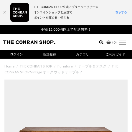
THE CONRAN SHOP公式アプリニューリリース
オンラインショップと店舗で
表示する
ポイントを貯める・使える
詳細検索はこちら
小物 15,000円以上で配送無料！
(
0
)
ログイン
新規登録
カテゴリ
ご利用ガイド
Home
/
THE CONRAN SHOP
/
Furniture
/
テーブル＆デスク
/
THE
CONRAN SHOP Vintage オーク ウッド テーブル 7