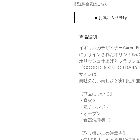
配送料金表は
こちら
お気に入り登録
商品説明
イギリスのデザイナーAaron
にデザインされたオリジナル
ポリッシュ仕上げとブラッシュ
「GOOD DESIGN FOR 
ザインは、
無駄のない美しさと実用性を
【商品について】
・直火 ×
・電子レンジ ×
・オーブン ×
・食器洗浄機 〇
【取り扱い上の注意点】
・使用後は、汚れを早めに落