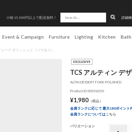
小物 15,000円以上で配送無料！
詳細検
Event & Campaign
Furniture
Lighting
Kitchen
Bath
ザートフォーク ポリッシュド（ツヤあり）
TCS アルティン 
ALTIN DESSERT FORK POLISHED
Product ID:00356350
¥1,980
（税込）
会員ランクに応じて 最大180ポイント
会員ランクについては
こちら
バリエーション