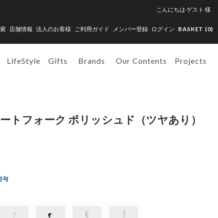
こんにちは
ゲスト
様
索
店舗情報
法人のお客様
ご利用ガイド
メンバー登録
ログイン
BASKET (
0
)
LifeStyle
Gifts
Brands
Our Contents
Projects
デザートフォーク ポリッシュド（ツヤあり）
付与