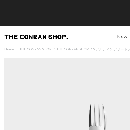
New
Home
/
THE CONRAN SHOP
/
THE CONRAN SHOP TCS アルティン デ