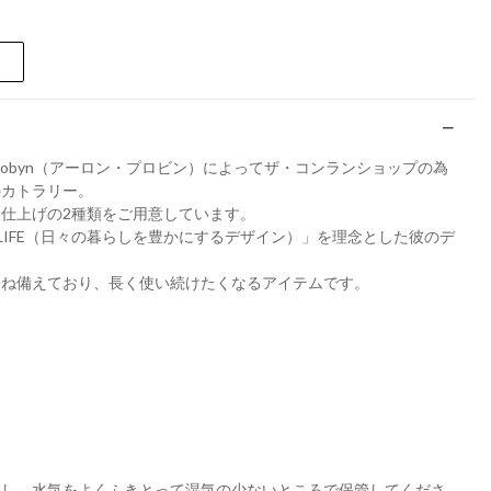
 Probyn（アーロン・プロビン）によってザ・コンランショップの為
のカトラリー。
仕上げの2種類をご用意しています。
DAILY LIFE（日々の暮らしを豊かにするデザイン）」を理念とした彼のデ
兼ね備えており、長く使い続けたくなるアイテムです。
とし、水気をよくふきとって湿気の少ないところで保管してくださ