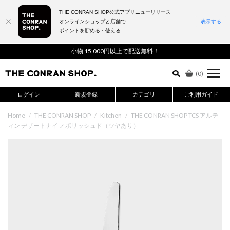
THE CONRAN SHOP公式アプリニューリリース
オンラインショップと店舗で
表示する
ポイントを貯める・使える
詳細検索はこちら
小物 15,000円以上で配送無料！
(
0
)
ログイン
新規登録
カテゴリ
ご利用ガイド
Home
/
THE CONRAN SHOP
/
Kitchen
/
THE CONRAN SHOP TCS アルテ
ィン デザートナイフ ポリッシュド（ツヤあり）