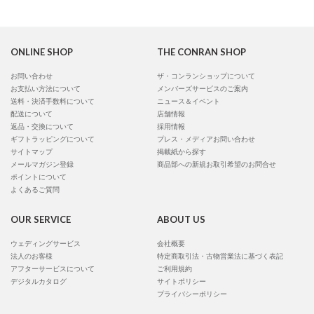
ONLINE SHOP
THE CONRAN SHOP
お問い合わせ
ザ・コンランショップについて
お支払い方法について
メンバーズサービスのご案内
送料・決済手数料について
ニュース＆イベント
配送について
店舗情報
返品・交換について
採用情報
ギフトラッピングについて
プレス・メディアお問い合わせ
サイトマップ
掲載紙から探す
メールマガジン登録
商品部への新規お取引希望のお問合せ
ポイントについて
よくあるご質問
OUR SERVICE
ABOUT US
ウェディングサービス
会社概要
法人のお客様
特定商取引法・古物営業法に基づく表記
アフターサービスについて
ご利用規約
デジタルカタログ
サイトポリシー
プライバシーポリシー