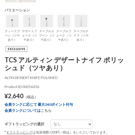
バリエーション
ティースプ
デザートフ
テーブルス
テーブルフ
テーブルナ
ーン（ツヤ
ォーク（ツ
プーン （ツ
ォーク （ツ
イフ（ツヤ
あり）
ヤあり）
ヤあり）
ヤあり）
あり）
TCS アルティン デザートナイフ ポリッ
シュド（ツヤあり）
ALTIN DESSERT KNIFE POLISHED
Product ID:00356336
¥2,640
（税込）
会員ランクに応じて 最大240ポイント付与
会員ランクについては
こちら
ギフトラッピングの選択
*
ギフトラッピング
は包装個数×330円（税込）をいただいております。