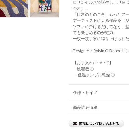
ロサンゼルスで誕生し、現在はシド
ジオ）。
「日常のものこそ、もっとア
アーティストによる作品を、
ソファに掛けるだけでなく、
ても楽しめるのが魅力。
一枚一枚丁寧に織り上げられ
Designer：Roisin O'Do
【お手入れについて】
・洗濯機 〇
・ 低温タンブル乾燥 〇
仕様・サイズ
商品詳細情報