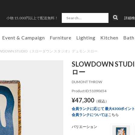
小物 15,000円以上で配送無料！
詳細検
Event & Campaign
Furniture
Lighting
Kitchen
Bath
 SLOWDOWN STUDIO（スローダウン スタジオ）デュモン スロー
SLOWDOWN ST
ロー
DUMONT THROW
Product ID:51090654
¥47,300
（税込）
会員ランクに応じて 最大4300ポイン
会員ランクについては
こちら
バリエーション