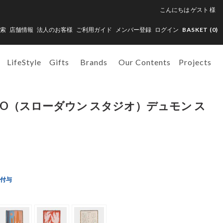
こんにちは
ゲスト
様
索
店舗情報
法人のお客様
ご利用ガイド
メンバー登録
ログイン
BASKET (
0
)
LifeStyle
Gifts
Brands
Our Contents
Projects
UDIO（スローダウン スタジオ）デュモン ス
ト付与