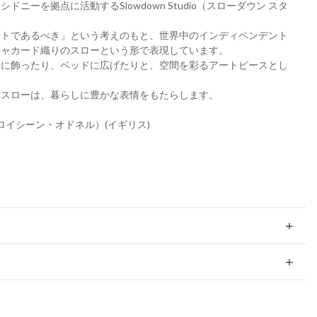
ニーを拠点に活動するSlowdown Studio（スローダウン スタ
ートであるべき」という考えのもと、世界中のインディペンデント
ジャカード織りのスローという形で表現しています。
壁に飾ったり、ベッドに広げたりと、空間を彩るアートピースとし
たスローは、暮らしに豊かな表情をもたらします。
nnell（ロイシーン・オドネル）(イギリス)