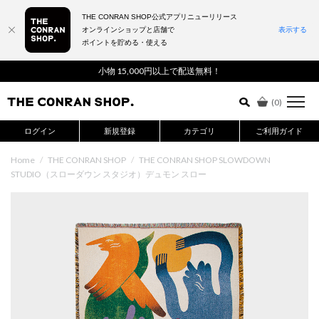
THE CONRAN SHOP公式アプリニューリリース
オンラインショップと店舗で
表示する
ポイントを貯める・使える
詳細検索はこちら
小物 15,000円以上で配送無料！
(
0
)
ログイン
新規登録
カテゴリ
ご利用ガイド
Home
/
THE CONRAN SHOP
/
THE CONRAN SHOP SLOWDOWN
STUDIO（スローダウン スタジオ）デュモン スロー