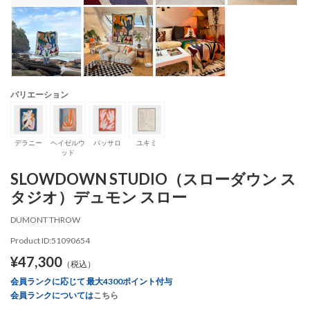
バリエーション
デラニー
ヘイゼルウ
パッサロ
ユキミ
ッド
SLOWDOWN STUDIO（スローダウン ス
タジオ）デュモン スロー
DUMONT THROW
Product ID:51090654
¥47,300
（税込）
会員ランクに応じて 最大4300ポイント付与
会員ランクについては
こちら