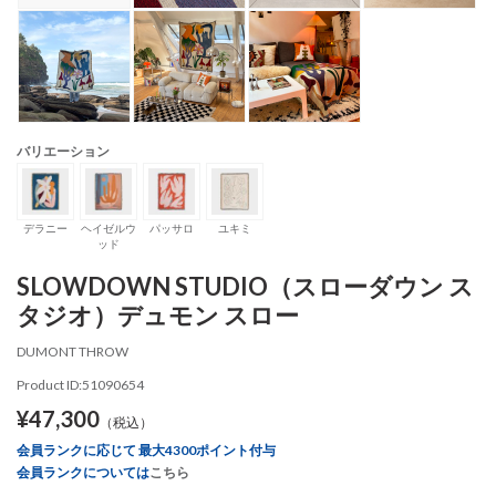
バリエーション
デラニー
ヘイゼルウ
パッサロ
ユキミ
ッド
SLOWDOWN STUDIO（スローダウン ス
タジオ）デュモン スロー
DUMONT THROW
Product ID:51090654
¥47,300
（税込）
会員ランクに応じて 最大4300ポイント付与
会員ランクについては
こちら