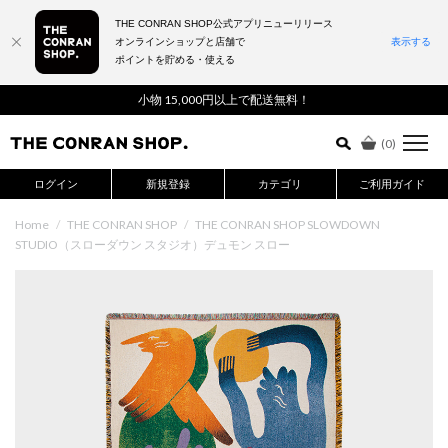
THE CONRAN SHOP公式アプリニューリリース
オンラインショップと店舗で
表示する
ポイントを貯める・使える
詳細検索はこちら
小物 15,000円以上で配送無料！
(
0
)
ログイン
新規登録
カテゴリ
ご利用ガイド
Home
/
THE CONRAN SHOP
/
THE CONRAN SHOP SLOWDOWN
STUDIO（スローダウン スタジオ）デュモン スロー