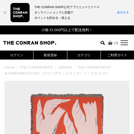
THE CONRAN SHOP公式アプリニューリリース
オンラインショップと店舗で
表示する
ポイントを貯める・使える
詳細検索はこちら
小物 15,000円以上で配送無料！
(
0
)
ログイン
新規登録
カテゴリ
ご利用ガイド
Home
/
THE CONRAN SHOP
/
LifeStyle
/
THE CONRAN SHOP
SLOWDOWN STUDIO（スローダウン スタジオ）パッサロ スロー