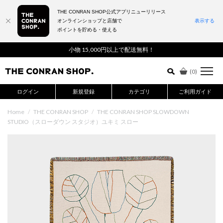
THE CONRAN SHOP公式アプリニューリリース
オンラインショップと店舗で
表示する
ポイントを貯める・使える
詳細検索はこちら
小物 15,000円以上で配送無料！
(
0
)
ログイン
新規登録
カテゴリ
ご利用ガイド
Home
/
THE CONRAN SHOP
/
THE CONRAN SHOP SLOWDOWN
STUDIO（スローダウン スタジオ）ユキミ スロー