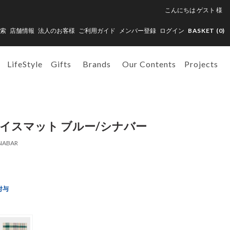
こんにちは
ゲスト
様
索
店舗情報
法人のお客様
ご利用ガイド
メンバー登録
ログイン
BASKET (
0
)
LifeStyle
Gifts
Brands
Our Contents
Projects
レイスマット ブルー/シナバー
NABAR
付与