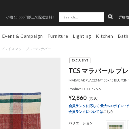
小物 15,000円以上で配送無料！
詳細検
Event & Campaign
Furniture
Lighting
Kitchen
Bath
ラバール プレイスマット ブルー/シナバー
TCS マラバール プ
MARABAR PLACEMAT 35x45 BLU/CIN
Product ID:00357692
¥2,860
（税込）
会員ランクに応じて 最大260ポイント
会員ランクについては
こちら
バリエーション