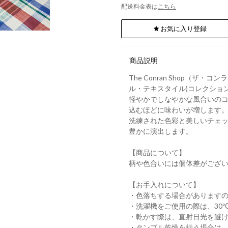
配送料金表は
こちら
お気に入り登録
商品説明
The Conran Shop（ザ・
ル・テキスタイル)コレクショ
軽やかでしなやかな風合いの
込むほどに味わいが増します
洗練された色彩と美しいチェ
豊かに演出します。
【商品について】
柄や色合いには個体差がござ
【お手入れについて】
・色落ちする場合があります
・洗濯機をご使用の際は、30
・乾かす際は、直射日光を避
・タンブル乾燥を行う場合は