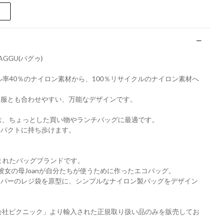
GGU(バグゥ)
ル率40％のナイロン素材から、100％リサイクルのナイロン素材へ
洋服とも合わせやすい、万能なデザインです。
ズは、ちょっとした買い物やランチバッグに最適です。
ンパクトに持ち歩けます。
生まれたバッグブランドです。
ara と彼女の母Joanが自分たちが使うために作ったエコバッグ。
ーパーのレジ袋を原型に、シンプルなナイロン製バッグをデザイン
式会社ピクニック」より輸入された正規取り扱い品のみを販売してお