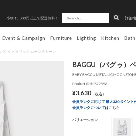
小物 15,000円以上で配送無料！
詳細検
Event & Campaign
Furniture
Lighting
Kitchen
Bath
ビー バグゥ メタリック ムーンストーン
BAGGU（バグゥ）
BABY BAGGU METALLIC MOONSTON
Product ID:50872596
¥3,630
（税込）
会員ランクに応じて 最大330ポイント
会員ランクについては
こちら
バリエーション