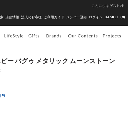
こんにちは
ゲスト
様
索
店舗情報
法人のお客様
ご利用ガイド
メンバー登録
ログイン
BASKET (
0
)
LifeStyle
Gifts
Brands
Our Contents
Projects
ベビー バグゥ メタリック ムーンストーン
E
付与