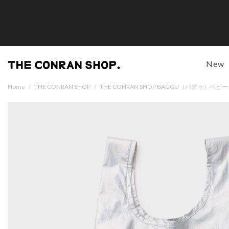
New
Home
/
THE CONRAN SHOP
/
THE CONRAN SHOP BAGGU（バグゥ）ベ