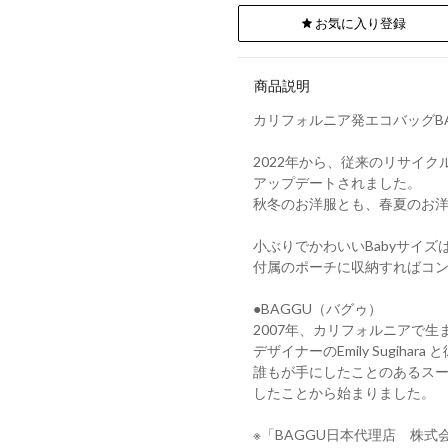
お気に入り登録
商品説明
カリフォルニア発エコバッグBA
2022年から、従来のリサイク
アップデートされました。
秋冬のお洋服とも、春夏のお
小ぶりでかわいいBabyサイ
付属のポーチに収納すればコ
●BAGGU（バグゥ）
2007年、カリフォルニアで
デザイナーのEmily Sugih
誰もが手にしたことのあるス
したことから始まりました。
※「BAGGU日本代理店 株