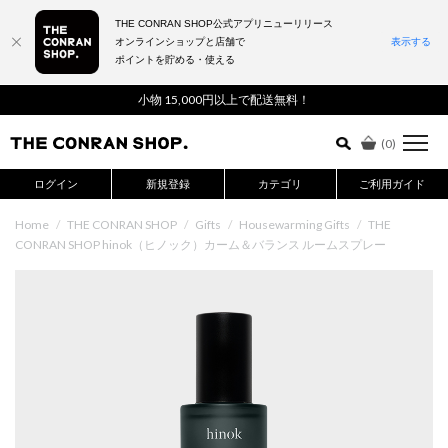
THE CONRAN SHOP公式アプリニューリリース
オンラインショップと店舗で
表示する
ポイントを貯める・使える
詳細検索はこちら
小物 15,000円以上で配送無料！
(
0
)
ログイン
新規登録
カテゴリ
ご利用ガイド
Home
/
THE CONRAN SHOP
/
Gifts
/
Housewarming Gifts
/
THE
CONRAN SHOP hinok（ヒノック）カーム＆バランス ルームスプレー