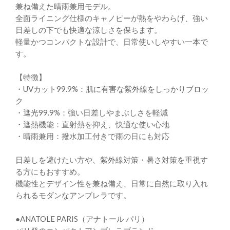
兼ね備えた晴雨兼用モデル。
全面ライニング仕様のキャノピーが熱をやわらげ、強い
日差しの下でも快適な涼しさを保ちます。
軽量かつコンパクトな設計で、日常使いしやすい一本で
す。
【特徴】
・UVカット99.9%：肌に有害な紫外線をしっかりブロッ
ク
・遮光99.9%：強い日差しやまぶしさを軽減
・遮熱機能：直射熱を抑え、快適な使い心地
・晴雨兼用：撥水加工付きで雨の日にも対応
日差しを避けたい方や、紫外線対策・暑さ対策を重視す
る方にもおすすめ。
機能性とデザイン性を兼ね備え、日常に自然に取り入れ
られるモダンなアンブレラです。
●ANATOLE PARIS（アナトール パリ）