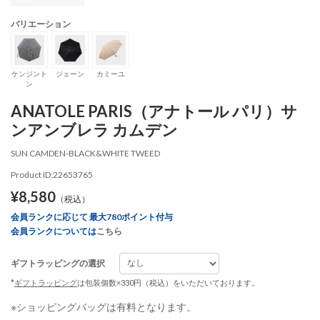
バリエーション
ケンジント
ジェーン
カミーユ
ン
ANATOLE PARIS（アナトール パリ）サ
ンアンブレラ カムデン
SUN CAMDEN-BLACK&WHITE TWEED
Product ID:22653765
¥8,580
（税込）
会員ランクに応じて 最大780ポイント付与
会員ランクについては
こちら
ギフトラッピングの選択
*
ギフトラッピング
は包装個数×330円（税込）をいただいております。
※ショッピングバッグは有料となります。