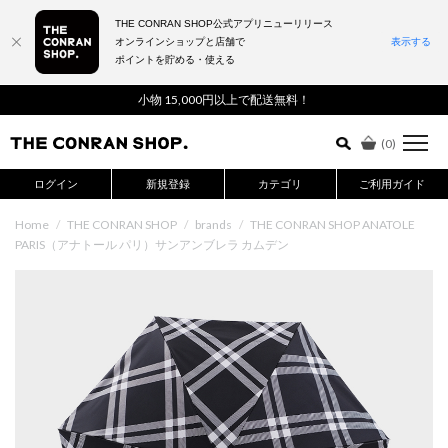
THE CONRAN SHOP公式アプリニューリリース
オンラインショップと店舗で
表示する
ポイントを貯める・使える
詳細検索はこちら
小物 15,000円以上で配送無料！
(
0
)
ログイン
新規登録
カテゴリ
ご利用ガイド
Home
/
THE CONRAN SHOP
/
brands
/
THE CONRAN SHOP ANATOLE
PARIS（アナトール パリ）サンアンブレラ カムデン