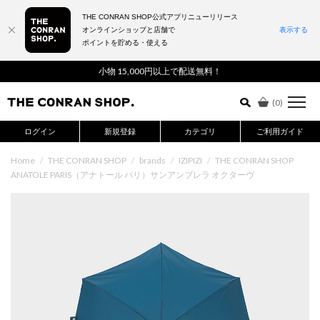
THE CONRAN SHOP公式アプリニューリリース
オンラインショップと店舗で
表示する
ポイントを貯める・使える
詳細検索はこちら
小物 15,000円以上で配送無料！
(
0
)
ログイン
新規登録
カテゴリ
ご利用ガイド
Home
/
THE CONRAN SHOP
/
brands
/
IZIPIZI
/
THE CONRAN SHOP
ANATOLE PARIS（アナトール パリ）サンアンブレラ オクターヴ