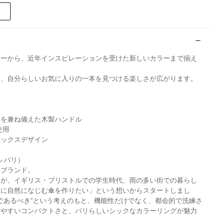
ラーから、近年インスピレーションを受けた新しいカラーまで揃え
ら、自分らしいお気に入りの一本を見つける楽しさが広がります。
さを兼ね備えた木製ハンドル
使用
セックスデザイン
ル パリ）
ラブランド。
ーが、イギリス・ブリストルでの学生時代、雨の多い街での暮らし
ンに自然になじむ傘を作りたい」という想いからスタートしまし
であるべき”という考えのもと、機能性だけでなく、都会的で洗練さ
きやすいコンパクトさと、パリらしいシックなカラーリングが魅力