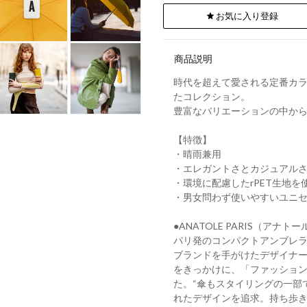
お気に入り登録
商品説明
時代を超えて愛される定番カ
たコレクション。
豊富なバリエーションの中か
【特徴】
・晴雨兼用
・エレガントさとカジュアル
・環境に配慮したrPET生地を
・男女問わず使いやすいユニ
●ANATOLE PARIS（アナトー
パリ発のコンパクトアンブレ
ブランドを手がけたデザイナ
をきっかけに、「ファッショ
た。“傘もスタイリングの一部
れたデザインを追求。持ち歩