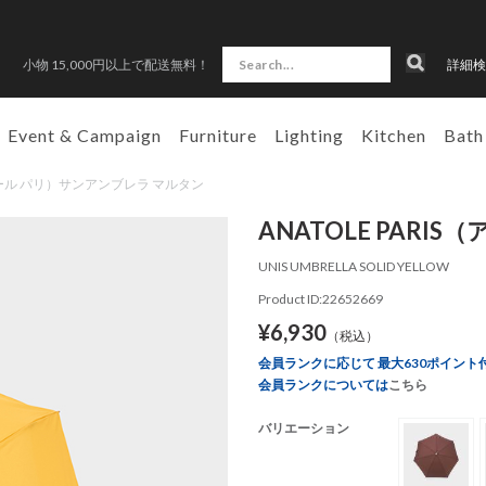
小物 15,000円以上で配送無料！
詳細検
Event & Campaign
Furniture
Lighting
Kitchen
Bath
（アナトール パリ）サンアンブレラ マルタン
ANATOLE PAR
UNIS UMBRELLA SOLID YELLOW
Product ID:22652669
¥6,930
（税込）
会員ランクに応じて 最大630ポイント
会員ランクについては
こちら
バリエーション