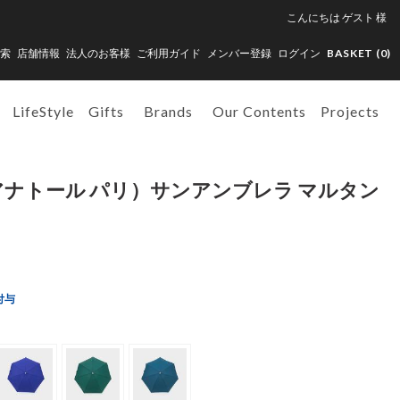
こんにちは
ゲスト
様
索
店舗情報
法人のお客様
ご利用ガイド
メンバー登録
ログイン
BASKET (
0
)
LifeStyle
Gifts
Brands
Our Contents
Projects
IS（アナトール パリ）サンアンブレラ マルタン
付与