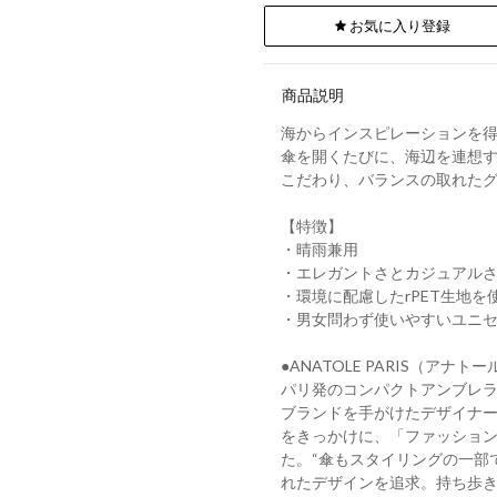
お気に入り登録
商品説明
海からインスピレーションを
傘を開くたびに、海辺を連想
こだわり、バランスの取れた
【特徴】
・晴雨兼用
・エレガントさとカジュアル
・環境に配慮したrPET生地を
・男女問わず使いやすいユニ
●ANATOLE PARIS（アナトー
パリ発のコンパクトアンブレ
ブランドを手がけたデザイナ
をきっかけに、「ファッショ
た。“傘もスタイリングの一部
れたデザインを追求。持ち歩