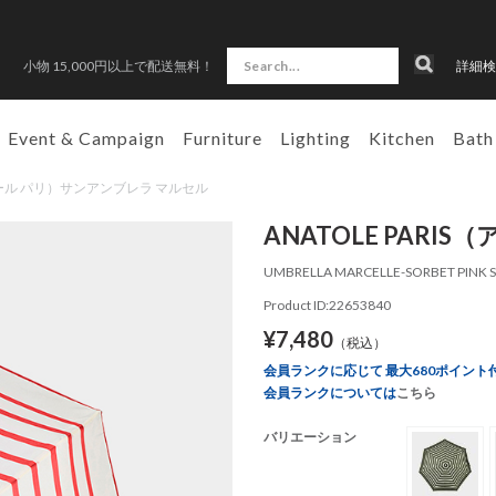
小物 15,000円以上で配送無料！
詳細検
Event & Campaign
Furniture
Lighting
Kitchen
Bath
（アナトール パリ）サンアンブレラ マルセル
ANATOLE PAR
UMBRELLA MARCELLE-SORBET PINK S
Product ID:22653840
¥7,480
（税込）
会員ランクに応じて 最大680ポイント
会員ランクについては
こちら
バリエーション