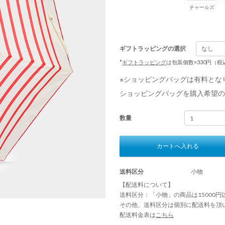
チャールズ
ギフトラッピングの選択
*
ギフトラッピング
は包装個数×330円（
※ショッピングバッグは有料とな
ショッピングバッグを購入希望の
数量
カートへ入れる
送料区分
小物
【配送料について】
送料区分：「小物」の商品は15000
その他、送料区分は個別に配送料を頂
配送料金表は
こちら