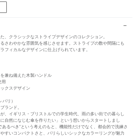
得た、クラシックなストライプデザインのコレクション。
するさわやかな雰囲気を感じさせます。ストライプの数や間隔にも
グラフィカルなデザインに仕上げられています。
さを兼ね備えた木製ハンドル
使用
セックスデザイン
ル パリ）
ラブランド。
ーが、イギリス・ブリストルでの学生時代、雨の多い街での暮らし
ンに自然になじむ傘を作りたい」という想いからスタートしまし
であるべき”という考えのもと、機能性だけでなく、都会的で洗練さ
きやすいコンパクトさと、パリらしいシックなカラーリングが魅力