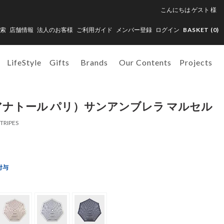
こんにちは
ゲスト
様
索
店舗情報
法人のお客様
ご利用ガイド
メンバー登録
ログイン
BASKET (
0
)
LifeStyle
Gifts
Brands
Our Contents
Projects
IS（アナトール パリ）サンアンブレラ マルセル
TRIPES
付与