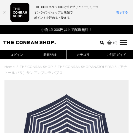
THE CONRAN SHOP公式アプリニューリリース
オンラインショップと店舗で
表示する
ポイントを貯める・使える
詳細検索はこちら
小物 15,000円以上で配送無料！
(
0
)
ログイン
新規登録
カテゴリ
ご利用ガイド
Home
/
THE CONRAN SHOP
/
THE CONRAN SHOP ANATOLE PARIS（アナ
トール パリ）サンアンブレラ パブロ