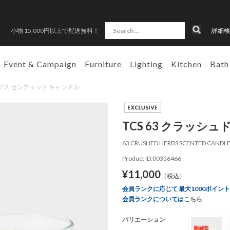
小物 15,000円以上で配送無料！
詳細検
Event & Campaign
Furniture
Lighting
Kitchen
Bath
 ハーブス センティッド キャンドル
TCS 63 クラッシ
63 CRUSHED HERBS SCENTED CANDL
Product ID:00356466
¥11,000
（税込）
会員ランクに応じて 最大1000ポイン
会員ランクについては
こちら
バリエーション