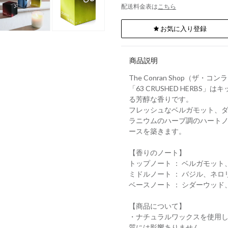
配送料金表は
こちら
お気に入り登録
商品説明
The Conran Shop（ザ
「63 CRUSHED HERB
る芳醇な香りです。
フレッシュなベルガモット、
ラニウムのハーブ調のハート
ースを築きます。
【香りのノート】
トップノート ： ベルガモッ
ミドルノート ： バジル、ネ
ベースノート ： シダーウッド
【商品について】
・ナチュラルワックスを使用
質には影響ありません。