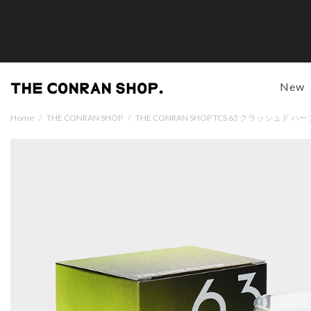
New
Home
/
THE CONRAN SHOP
/
THE CONRAN SHOP TCS 63 クラッシュド