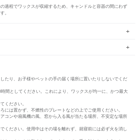
却の過程でワックスが収縮するため、キャンドルと容器の間にわず
ます。
置したり、お子様やペットの手の届く場所に置いたりしないでくだ
3時間としてください。これにより、ワックスが均一に、かつ最大
えてください。
ころには置かず、不燃性のプレートなどの上でご使用ください。
エアコンや扇風機の風、窓から入る風が当たる場所、不安定な場所
いでください。使用中はその場を離れず、就寝前には必ず火を消し