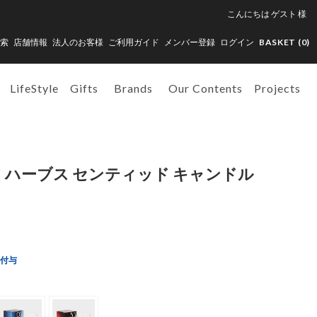
こんにちは
ゲスト
様
索
店舗情報
法人のお客様
ご利用ガイド
メンバー登録
ログイン
BASKET (
0
)
LifeStyle
Gifts
Brands
Our Contents
Projects
ュド ハーブス センティッド キャンドル
E
ト付与